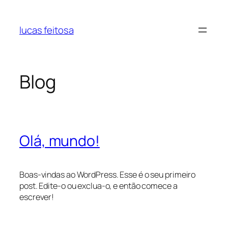
Pular
para
lucas feitosa
o
conteúdo
Blog
Olá, mundo!
Boas-vindas ao WordPress. Esse é o seu primeiro
post. Edite-o ou exclua-o, e então comece a
escrever!