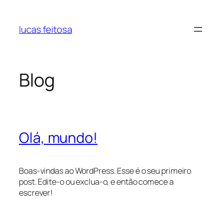
Pular
para
lucas feitosa
o
conteúdo
Blog
Olá, mundo!
Boas-vindas ao WordPress. Esse é o seu primeiro
post. Edite-o ou exclua-o, e então comece a
escrever!