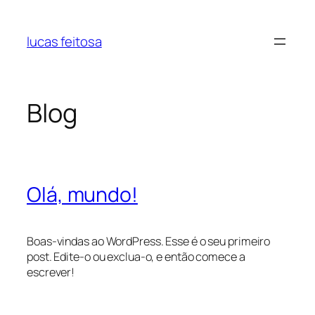
Pular
para
lucas feitosa
o
conteúdo
Blog
Olá, mundo!
Boas-vindas ao WordPress. Esse é o seu primeiro
post. Edite-o ou exclua-o, e então comece a
escrever!