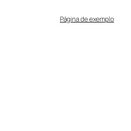
Página de exemplo