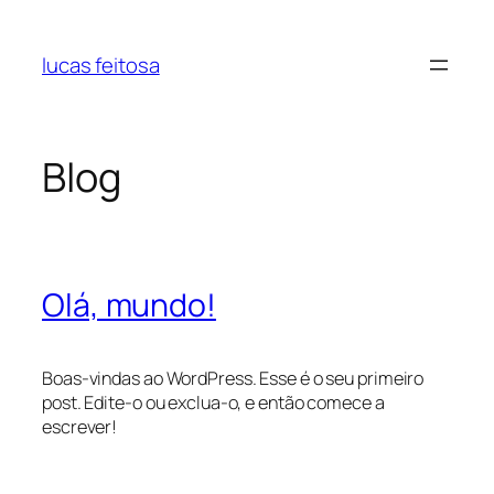
Pular
para
lucas feitosa
o
conteúdo
Blog
Olá, mundo!
Boas-vindas ao WordPress. Esse é o seu primeiro
post. Edite-o ou exclua-o, e então comece a
escrever!