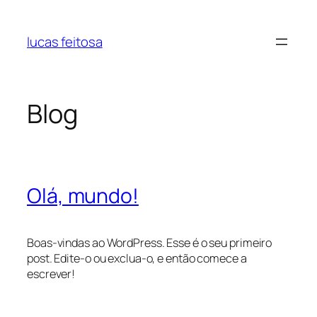
Pular
para
lucas feitosa
o
conteúdo
Blog
Olá, mundo!
Boas-vindas ao WordPress. Esse é o seu primeiro
post. Edite-o ou exclua-o, e então comece a
escrever!