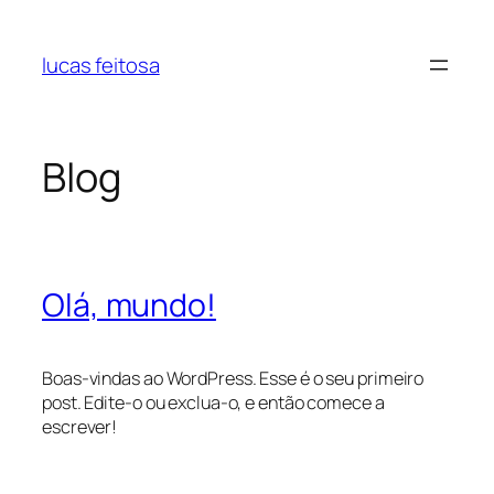
Pular
para
lucas feitosa
o
conteúdo
Blog
Olá, mundo!
Boas-vindas ao WordPress. Esse é o seu primeiro
post. Edite-o ou exclua-o, e então comece a
escrever!