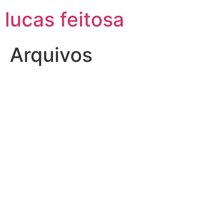
Ir
lucas feitosa
para
o
conteúdo
Arquivos