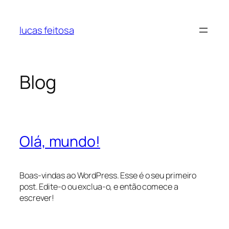
Pular
para
lucas feitosa
o
conteúdo
Blog
Olá, mundo!
Boas-vindas ao WordPress. Esse é o seu primeiro
post. Edite-o ou exclua-o, e então comece a
escrever!