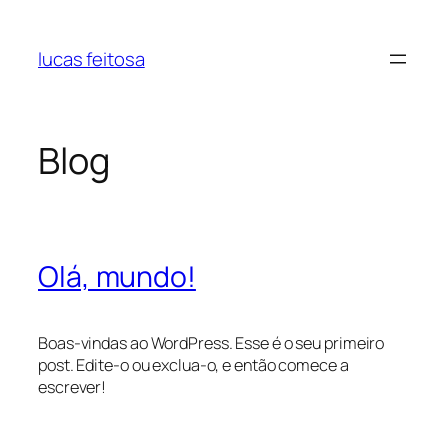
Pular
para
lucas feitosa
o
conteúdo
Blog
Olá, mundo!
Boas-vindas ao WordPress. Esse é o seu primeiro
post. Edite-o ou exclua-o, e então comece a
escrever!